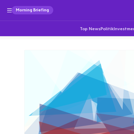
Morning Briefing
Top News
Politik
Investme