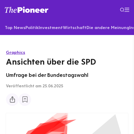
Top News
Politik
Investment
Wirtschaft
Die andere Meinung
In
Graphics
Ansichten über die SPD
Umfrage bei der Bundestagswahl
Veröffentlicht
am 25.06.2025