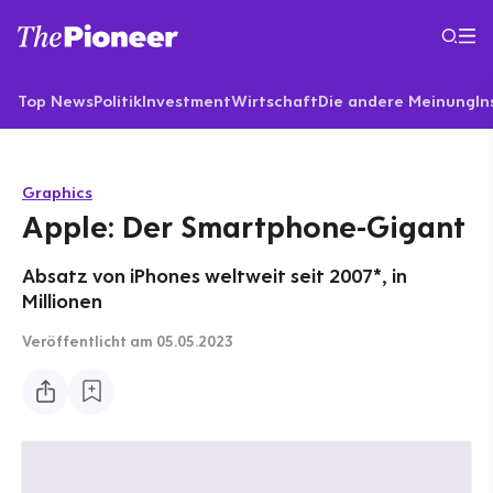
Top News
Politik
Investment
Wirtschaft
Die andere Meinung
In
Graphics
Apple: Der Smartphone-Gigant
Absatz von iPhones weltweit seit 2007*, in
Millionen
Veröffentlicht
am 05.05.2023