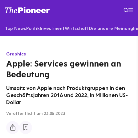
Top News
Politik
Investment
Wirtschaft
Die andere Meinung
In
Graphics
Apple: Services gewinnen an
Bedeutung
Umsatz von Apple nach Produktgruppen in den
Geschäftsjahren 2016 und 2022, in Millionen US-
Dollar
Veröffentlicht
am 23.05.2023