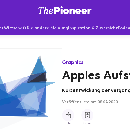
nt
Wirtschaft
Die andere Meinung
Inspiration & Zuversicht
Podca
Graphics
Apples Aufs
Kursentwickung der vergange
Veröffentlicht
am 08.04.2020
Teilen
Merken