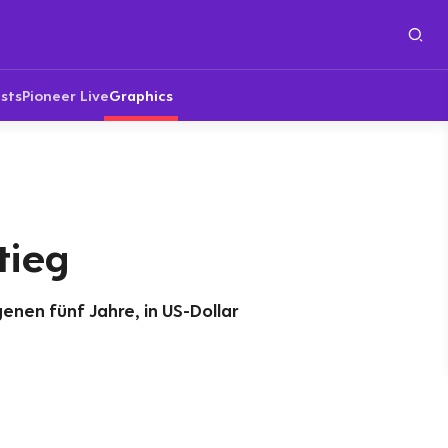
sts
Pioneer Live
Graphics
tieg
nen fünf Jahre, in US-Dollar