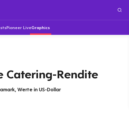
sts
Pioneer Live
Graphics
e Catering-Rendite
ramark, Werte in US-Dollar