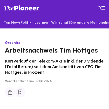
Top News
Politik
Investment
Wirtschaft
Die andere Meinung
In
Graphics
Arbeitsnachweis Tim Höttges
Kursverlauf der Telekom-Aktie inkl. der Dividende
(Total Return) seit dem Amtsantritt von CEO Tim
Höttges, in Prozent
Veröffentlicht
am 09.08.2024