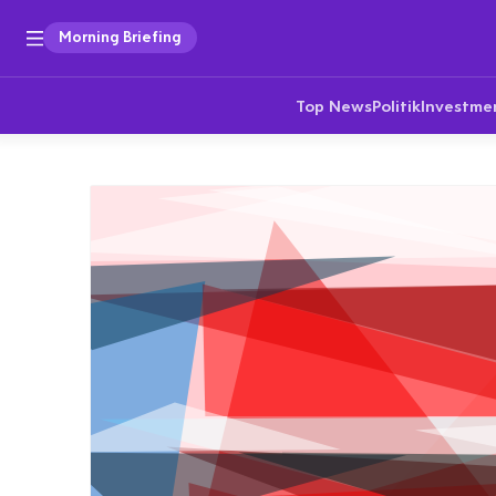
Morning Briefing
Top News
Politik
Investme