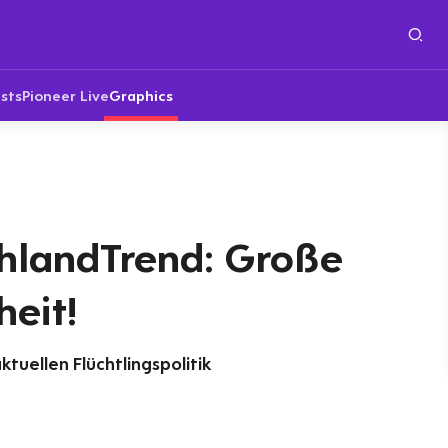
sts
Pioneer Live
Graphics
hlandTrend: Große
eit!
tuellen Flüchtlingspolitik