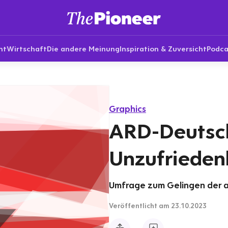
nt
Wirtschaft
Die andere Meinung
Inspiration & Zuversicht
Podca
Graphics
ARD-Deutsc
Unzufriedenh
Umfrage zum Gelingen der ak
Veröffentlicht
am 23.10.2023