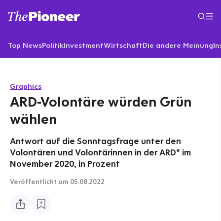
Top News
Politik
Investment
Wirtschaft
Die andere Meinung
In
Graphics
ARD-Volontäre würden Grün
wählen
Antwort auf die Sonntagsfrage unter den
Volontären und Volontärinnen in der ARD* im
November 2020, in Prozent
Veröffentlicht
am 05.08.2022