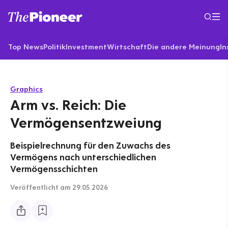
Top News
Politik
Investment
Wirtschaft
Die andere Meinung
In
Graphics
Arm vs. Reich: Die
Vermögensentzweiung
Beispielrechnung für den Zuwachs des
Vermögens nach unterschiedlichen
Vermögensschichten
Veröffentlicht
am 29.05.2026