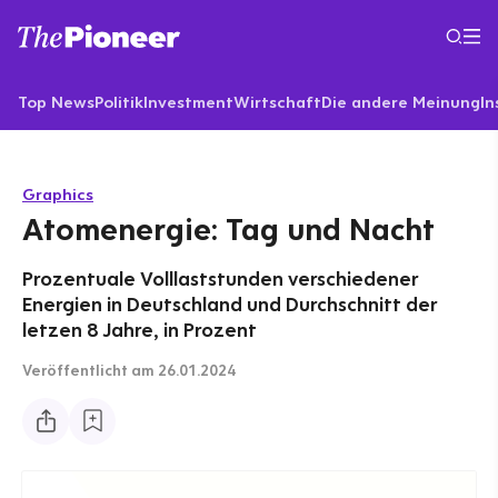
Top News
Politik
Investment
Wirtschaft
Die andere Meinung
In
Graphics
Atomenergie: Tag und Nacht
Prozentuale Volllaststunden verschiedener
Energien in Deutschland und Durchschnitt der
letzen 8 Jahre, in Prozent
Veröffentlicht
am 26.01.2024