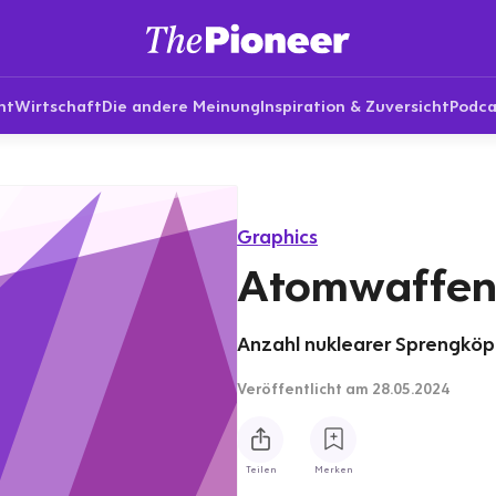
nt
Wirtschaft
Die andere Meinung
Inspiration & Zuversicht
Podca
Graphics
Atomwaffen:
Anzahl nuklearer Sprengköp
Veröffentlicht
am 28.05.2024
Teilen
Merken