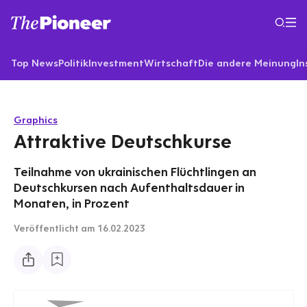
Top News
Politik
Investment
Wirtschaft
Die andere Meinung
In
Graphics
Attraktive Deutschkurse
Teilnahme von ukrainischen Flüchtlingen an
Deutschkursen nach Aufenthaltsdauer in
Monaten, in Prozent
Veröffentlicht
am 16.02.2023