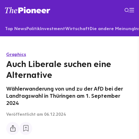
Top News
Politik
Investment
Wirtschaft
Die andere Meinung
In
Graphics
Auch Liberale suchen eine
Alternative
Wählerwanderung von und zu der AfD bei der
Landtagswahl in Thüringen am 1. September
2024
Veröffentlicht
am 06.12.2024