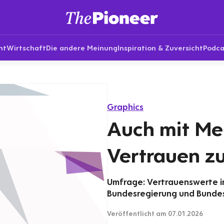
nt
Wirtschaft
Die andere Meinung
Inspiration & Zuversicht
Podca
Graphics
Auch mit Mer
Vertrauen z
Umfrage: Vertrauenswerte in
Bundesregierung und Bundesk
Veröffentlicht
am 07.01.2026