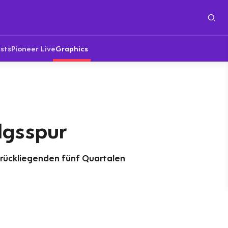
sts
Pioneer Live
Graphics
lgsspur
urückliegenden fünf Quartalen