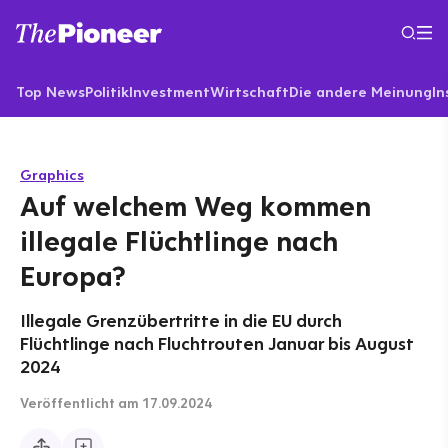
Top News
Politik
Investment
Wirtschaft
Die andere Meinung
In
Graphics
Auf welchem Weg kommen
illegale Flüchtlinge nach
Europa?
Illegale Grenzübertritte in die EU durch
Flüchtlinge nach Fluchtrouten Januar bis August
2024
Veröffentlicht
am 17.09.2024