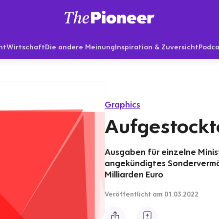
nt
Wirtschaft
Die andere Meinung
Inspiration & Zuversicht
Podca
Graphics
Aufgestockte
Ausgaben für einzelne Minis
angekündigtes Sondervermög
Milliarden Euro
Veröffentlicht
am 01.03.2022