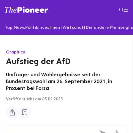
Top News
Politik
Investment
Wirtschaft
Die andere Meinung
In
Graphics
Aufstieg der AfD
Umfrage- und Wahlergebnisse seit der
Bundestagswahl am 26. September 2021, in
Prozent bei Forsa
Veröffentlicht
am 03.02.2025