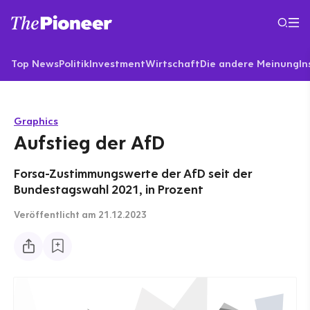
Top News
Politik
Investment
Wirtschaft
Die andere Meinung
In
Graphics
Aufstieg der AfD
Forsa-Zustimmungswerte der AfD seit der
Bundestagswahl 2021, in Prozent
Veröffentlicht
am 21.12.2023