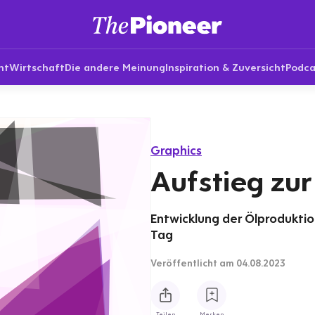
nt
Wirtschaft
Die andere Meinung
Inspiration & Zuversicht
Podca
Graphics
Aufstieg zu
Entwicklung der Ölproduktion
Tag
Veröffentlicht
am 04.08.2023
Teilen
Merken