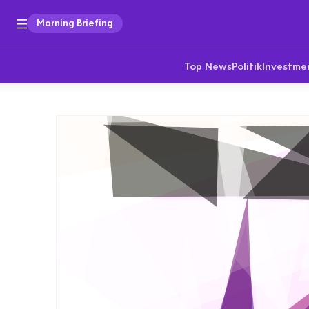
Morning Briefing
Top News
Politik
Investme