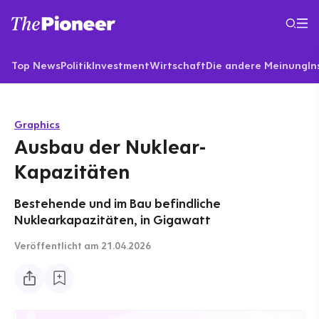
Top News
Politik
Investment
Wirtschaft
Die andere Meinung
In
Graphics
Ausbau der Nuklear-
Kapazitäten
Bestehende und im Bau befindliche
Nuklearkapazitäten, in Gigawatt
Veröffentlicht
am 21.04.2026