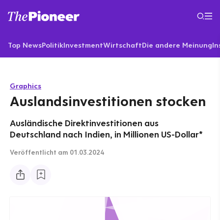
Top News
Politik
Investment
Wirtschaft
Die andere Meinung
In
Graphics
Auslandsinvestitionen stocken
Ausländische Direktinvestitionen aus
Deutschland nach Indien, in Millionen US-Dollar*
Veröffentlicht
am 01.03.2024