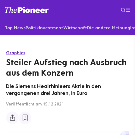
Top News
Politik
Investment
Wirtschaft
Die andere Meinung
In
Graphics
Steiler Aufstieg nach Ausbruch
aus dem Konzern
Die Siemens Healthinieers Aktie in den
vergangenen drei Jahren, in Euro
Veröffentlicht
am 15.12.2021