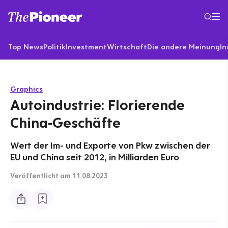
Top News
Politik
Investment
Wirtschaft
Die andere Meinung
In
Graphics
Autoindustrie: Florierende
China-Geschäfte
Wert der Im- und Exporte von Pkw zwischen der
EU und China seit 2012, in Milliarden Euro
Veröffentlicht
am 11.08.2023