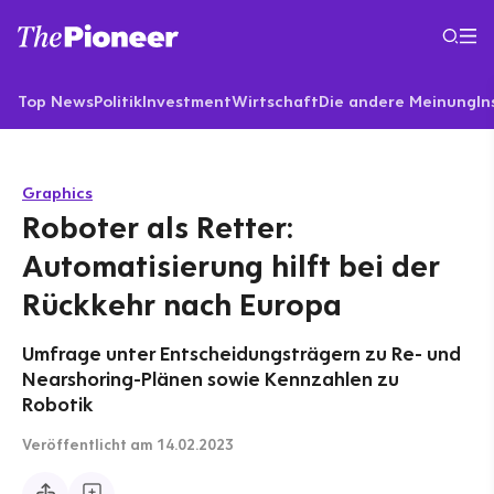
Top News
Politik
Investment
Wirtschaft
Die andere Meinung
In
Graphics
Roboter als Retter:
Automatisierung hilft bei der
Rückkehr nach Europa
Umfrage unter Entscheidungsträgern zu Re- und
Nearshoring-Plänen sowie Kennzahlen zu
Robotik
Veröffentlicht
am 14.02.2023