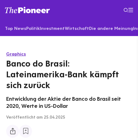
Top News
Politik
Investment
Wirtschaft
Die andere Meinung
In
Graphics
Banco do Brasil:
Lateinamerika-Bank kämpft
sich zurück
Entwicklung der Aktie der Banco do Brasil seit
2020, Werte in US-Dollar
Veröffentlicht
am 25.04.2025