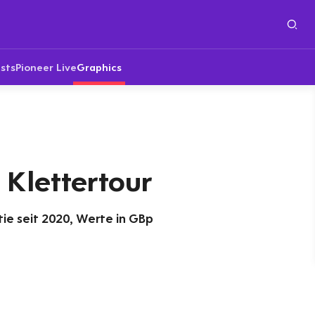
sts
Pioneer Live
Graphics
 Klettertour
tie seit 2020, Werte in GBp