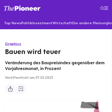
Top News
Politik
Investment
Wirtschaft
Die andere Meinung
In
Graphics
Bauen wird teuer
Veränderung des Baupreisindex gegenüber dem
Vorjahresmonat, in Prozent
Veröffentlicht
am 01.02.2023