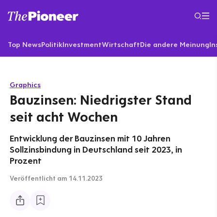
Top News
Politik
Investment
Wirtschaft
Die andere Meinung
In
Graphics
Bauzinsen: Niedrigster Stand
seit acht Wochen
Entwicklung der Bauzinsen mit 10 Jahren
Sollzinsbindung in Deutschland seit 2023, in
Prozent
Veröffentlicht
am 14.11.2023