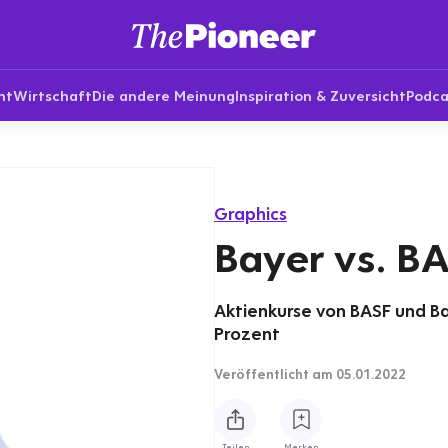
nt
Wirtschaft
Die andere Meinung
Inspiration & Zuversicht
Podca
Graphics
Bayer vs. B
Aktienkurse von BASF und Ba
Prozent
Veröffentlicht
am 05.01.2022
Teilen
Merken