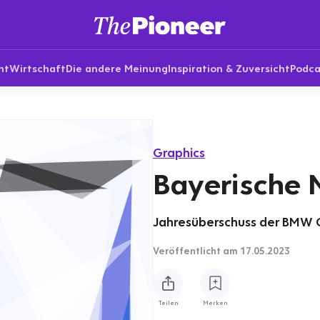
nt
Wirtschaft
Die andere Meinung
Inspiration & Zuversicht
Podca
Graphics
Bayerische
Jahresüberschuss der BMW Gr
Veröffentlicht
am 17.05.2023
Teilen
Merken