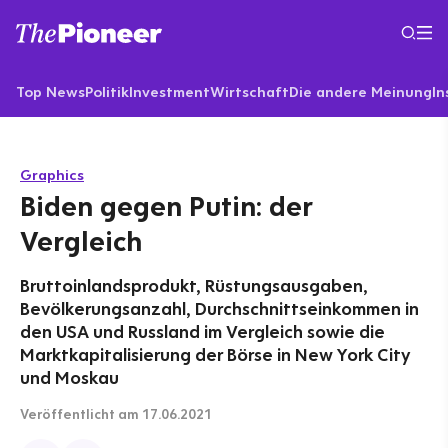
Top News
Politik
Investment
Wirtschaft
Die andere Meinung
In
Graphics
Biden gegen Putin: der
Vergleich
Bruttoinlandsprodukt, Rüstungsausgaben,
Bevölkerungsanzahl, Durchschnittseinkommen in
den USA und Russland im Vergleich sowie die
Marktkapitalisierung der Börse in New York City
und Moskau
Veröffentlicht
am 17.06.2021