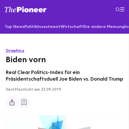
Top News
Politik
Investment
Wirtschaft
Die andere Meinung
In
Graphics
Biden vorn
Real Clear Politics-Index für ein
Präsidentschaftsduell Joe Biden vs. Donald Trump
Veröffentlicht
am 23.09.2019