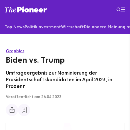
Top News
Politik
Investment
Wirtschaft
Die andere Meinung
In
Graphics
Biden vs. Trump
Umfrageergebnis zur Nominierung der
Präsidentschaftskandidaten im April 2023, in
Prozent
Veröffentlicht
am 26.04.2023