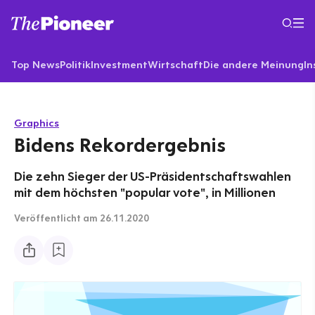
Top News
Politik
Investment
Wirtschaft
Die andere Meinung
In
Graphics
Bidens Rekordergebnis
Die zehn Sieger der US-Präsidentschaftswahlen
mit dem höchsten "popular vote", in Millionen
Veröffentlicht
am 26.11.2020