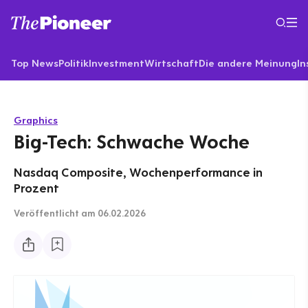
Top News
Politik
Investment
Wirtschaft
Die andere Meinung
In
Graphics
Big-Tech: Schwache Woche
Nasdaq Composite, Wochenperformance in
Prozent
Veröffentlicht
am 06.02.2026