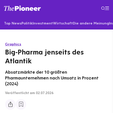
Top News
Politik
Investment
Wirtschaft
Die andere Meinung
In
Graphics
Big-Pharma jenseits des
Atlantik
Absatzmärkte der 10 größten
Pharmaunternehmen nach Umsatz in Prozent
(2024)
Veröffentlicht
am 02.07.2026