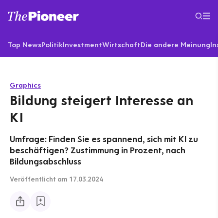
Top News
Politik
Investment
Wirtschaft
Die andere Meinung
In
Graphics
Bildung steigert Interesse an
KI
Umfrage: Finden Sie es spannend, sich mit Kl zu
beschäftigen? Zustimmung in Prozent, nach
Bildungsabschluss
Veröffentlicht
am 17.03.2024