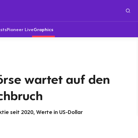
sts
Pioneer Live
Graphics
örse wartet auf den
chbruch
tie seit 2020, Werte in US-Dollar