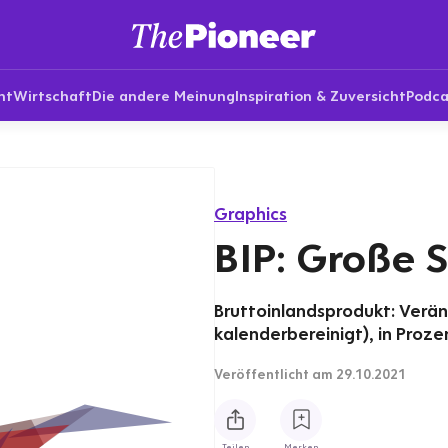
nt
Wirtschaft
Die andere Meinung
Inspiration & Zuversicht
Podca
Graphics
BIP: Große
Bruttoinlandsprodukt: Verän
kalenderbereinigt), in Proze
Veröffentlicht
am 29.10.2021
Teilen
Merken