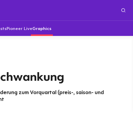
sts
Pioneer Live
Graphics
 Schwankung
derung zum Vorquartal (preis-, saison- und
nt