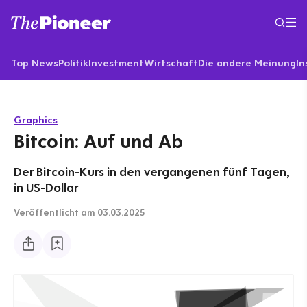
Top News
Politik
Investment
Wirtschaft
Die andere Meinung
In
Graphics
Bitcoin: Auf und Ab
Der Bitcoin-Kurs in den vergangenen fünf Tagen,
in US-Dollar
Veröffentlicht
am 03.03.2025