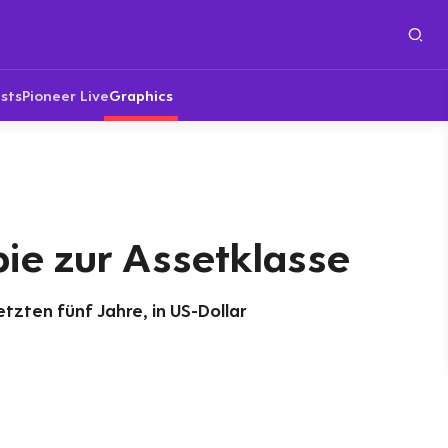
sts
Pioneer Live
Graphics
ie zur Assetklasse
etzten fünf Jahre, in US-Dollar