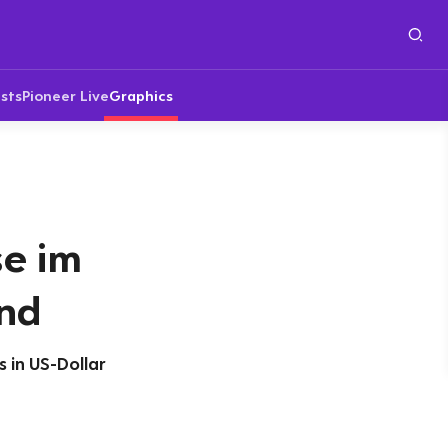
sts
Pioneer Live
Graphics
se im
nd
s in US-Dollar