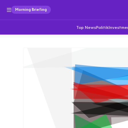
Morning Briefing
Top News
Politik
Investme