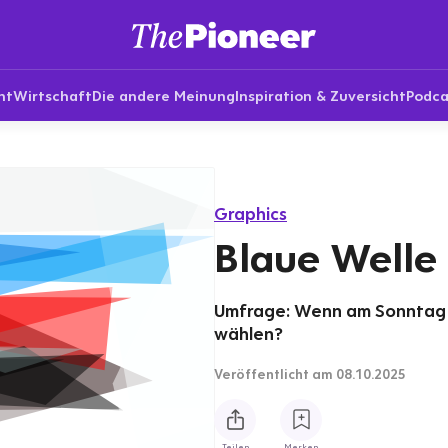
nt
Wirtschaft
Die andere Meinung
Inspiration & Zuversicht
Podca
Graphics
Blaue Welle 
Umfrage: Wenn am Sonntag 
wählen?
Veröffentlicht
am 08.10.2025
Teilen
Merken