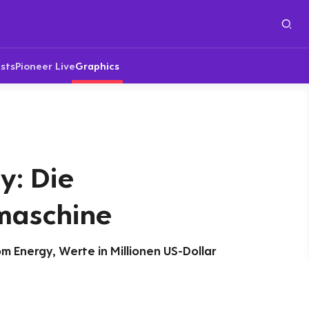
sts
Pioneer Live
Graphics
y: Die
aschine
 Energy, Werte in Millionen US-Dollar