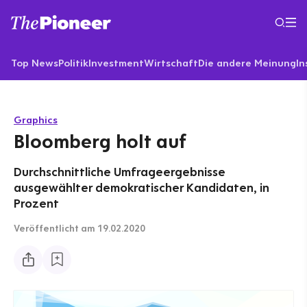
Top News
Politik
Investment
Wirtschaft
Die andere Meinung
In
Graphics
Bloomberg holt auf
Durchschnittliche Umfrageergebnisse
ausgewählter demokratischer Kandidaten, in
Prozent
Veröffentlicht
am 19.02.2020