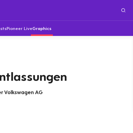
sts
Pioneer Live
Graphics
Entlassungen
er Volkswagen AG