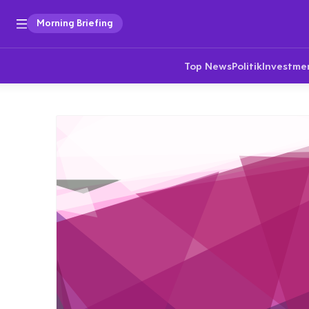
Morning Briefing
Top News
Politik
Investme