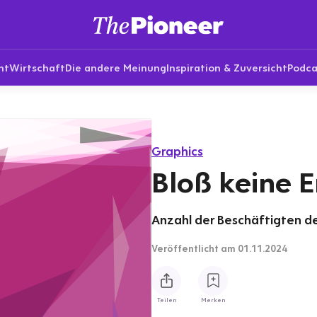
nt
Wirtschaft
Die andere Meinung
Inspiration & Zuversicht
Podca
Graphics
Bloß keine 
Anzahl der Beschäftigten d
Veröffentlicht
am 01.11.2024
Teilen
Merken