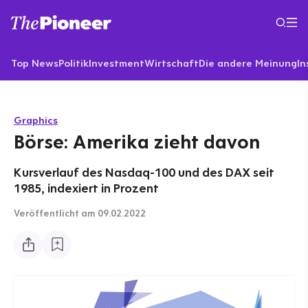
Top News
Politik
Investment
Wirtschaft
Die andere Meinung
In
Graphics
Börse: Amerika zieht davon
Kursverlauf des Nasdaq-100 und des DAX seit
1985, indexiert in Prozent
Veröffentlicht
am 09.02.2022