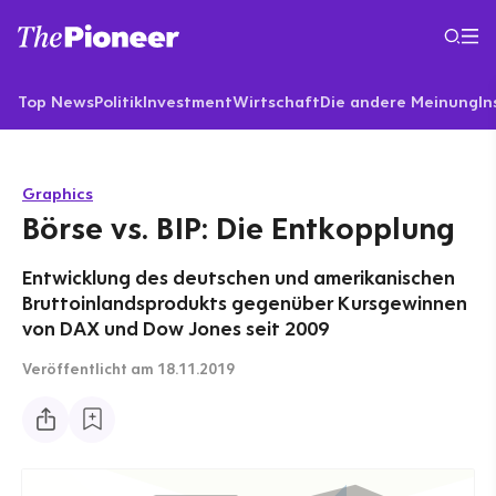
Top News
Politik
Investment
Wirtschaft
Die andere Meinung
In
Graphics
Börse vs. BIP: Die Entkopplung
Entwicklung des deutschen und amerikanischen
Bruttoinlandsprodukts gegenüber Kursgewinnen
von DAX und Dow Jones seit 2009
Veröffentlicht
am 18.11.2019